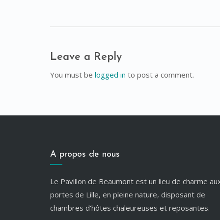
Leave a Reply
You must be
logged in
to post a comment.
A propos de nous
Le Pavillon de Beaumont est un lieu de charme au
portes de Lille, en pleine nature, disposant de
chambres d'hôtes chaleureuses et reposantes.