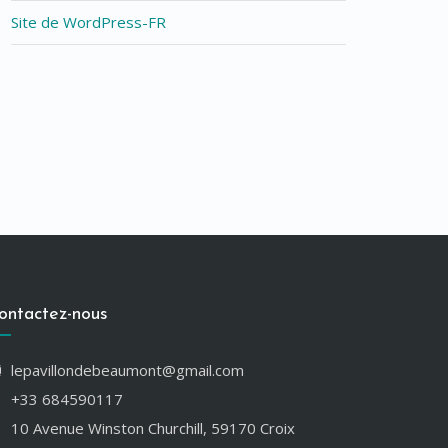
Site de WordPress-FR
ontactez-nous
lepavillondebeaumont@gmail.com
+33 684590117
10 Avenue Winston Churchill, 59170 Croix